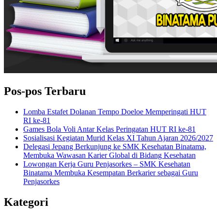
Pos-pos Terbaru
Lomba Estafet Dolanan Tempo Doeloe Memperingati HUT
RI ke-81
Games Bola Voli Antar Kelas Peringatan HUT RI ke-81
Sosialisasi Kegiatan Murid Kelas XI Tahun Ajaran 2026/2027
Delegasi Jepang Berkunjung ke SMK Kesehatan Binatama,
Membuka Wawasan Karier Global di Bidang Kesehatan
Lowongan Kerja Guru Penjasorkes – SMK Kesehatan
Binatama Membuka Kesempatan Berkarier sebagai Guru
Penjasorkes
Kategori