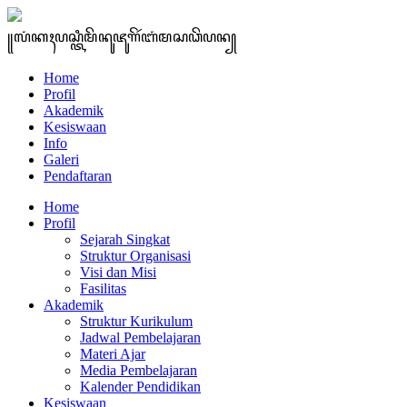
꧋ꦭꦁꦏꦃꦥꦱ꧀ꦠꦶꦩꦼꦤꦸꦗꦸꦒꦼꦂꦧꦁꦩꦱꦣꦼꦥꦤ꧀
Home
Profil
Akademik
Kesiswaan
Info
Galeri
Pendaftaran
Home
Profil
Sejarah Singkat
Struktur Organisasi
Visi dan Misi
Fasilitas
Akademik
Struktur Kurikulum
Jadwal Pembelajaran
Materi Ajar
Media Pembelajaran
Kalender Pendidikan
Kesiswaan