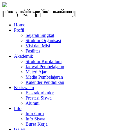
꧋ꦭꦁꦏꦃꦥꦱ꧀ꦠꦶꦩꦼꦤꦸꦗꦸꦒꦼꦂꦧꦁꦩꦱꦣꦼꦥꦤ꧀
Home
Profil
Sejarah Singkat
Struktur Organisasi
Visi dan Misi
Fasilitas
Akademik
Struktur Kurikulum
Jadwal Pembelajaran
Materi Ajar
Media Pembelajaran
Kalender Pendidikan
Kesiswaan
Ekstrakurikuler
Prestasi Siswa
Alumni
Info
Info Guru
Info Siswa
Bursa Kerja
Galeri