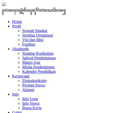
꧋ꦭꦁꦏꦃꦥꦱ꧀ꦠꦶꦩꦼꦤꦸꦗꦸꦒꦼꦂꦧꦁꦩꦱꦣꦼꦥꦤ꧀
Home
Profil
Sejarah Singkat
Struktur Organisasi
Visi dan Misi
Fasilitas
Akademik
Struktur Kurikulum
Jadwal Pembelajaran
Materi Ajar
Media Pembelajaran
Kalender Pendidikan
Kesiswaan
Ekstrakurikuler
Prestasi Siswa
Alumni
Info
Info Guru
Info Siswa
Bursa Kerja
Galeri