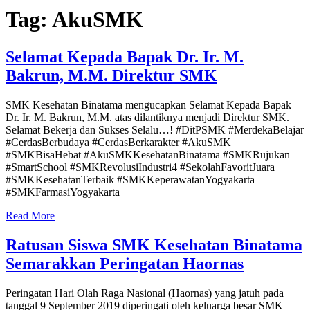
Tag:
AkuSMK
Selamat Kepada Bapak Dr. Ir. M.
Bakrun, M.M. Direktur SMK
SMK Kesehatan Binatama mengucapkan Selamat Kepada Bapak
Dr. Ir. M. Bakrun, M.M. atas dilantiknya menjadi Direktur SMK.
Selamat Bekerja dan Sukses Selalu…! #DitPSMK #MerdekaBelajar
#CerdasBerbudaya #CerdasBerkarakter #AkuSMK
#SMKBisaHebat #AkuSMKKesehatanBinatama #SMKRujukan
#SmartSchool #SMKRevolusiIndustri4 #SekolahFavoritJuara
#SMKKesehatanTerbaik #SMKKeperawatanYogyakarta
#SMKFarmasiYogyakarta
Read More
Ratusan Siswa SMK Kesehatan Binatama
Semarakkan Peringatan Haornas
Peringatan Hari Olah Raga Nasional (Haornas) yang jatuh pada
tanggal 9 September 2019 diperingati oleh keluarga besar SMK