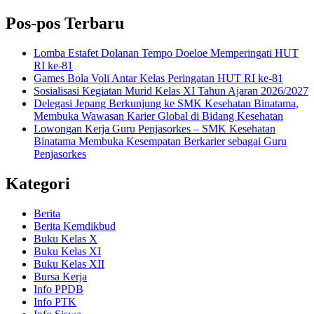
Pos-pos Terbaru
Lomba Estafet Dolanan Tempo Doeloe Memperingati HUT
RI ke-81
Games Bola Voli Antar Kelas Peringatan HUT RI ke-81
Sosialisasi Kegiatan Murid Kelas XI Tahun Ajaran 2026/2027
Delegasi Jepang Berkunjung ke SMK Kesehatan Binatama,
Membuka Wawasan Karier Global di Bidang Kesehatan
Lowongan Kerja Guru Penjasorkes – SMK Kesehatan
Binatama Membuka Kesempatan Berkarier sebagai Guru
Penjasorkes
Kategori
Berita
Berita Kemdikbud
Buku Kelas X
Buku Kelas XI
Buku Kelas XII
Bursa Kerja
Info PPDB
Info PTK