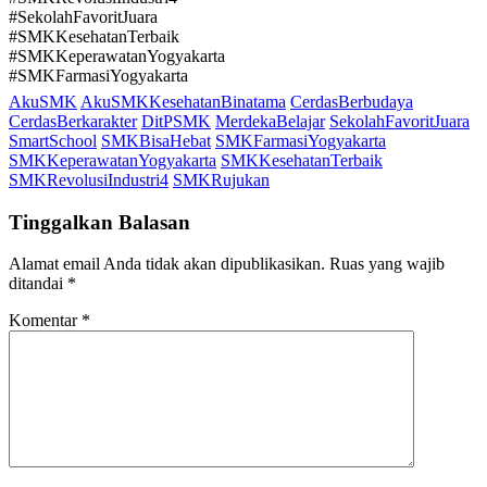
#SekolahFavoritJuara
#SMKKesehatanTerbaik
#SMKKeperawatanYogyakarta
#SMKFarmasiYogyakarta
AkuSMK
AkuSMKKesehatanBinatama
CerdasBerbudaya
CerdasBerkarakter
DitPSMK
MerdekaBelajar
SekolahFavoritJuara
SmartSchool
SMKBisaHebat
SMKFarmasiYogyakarta
SMKKeperawatanYogyakarta
SMKKesehatanTerbaik
SMKRevolusiIndustri4
SMKRujukan
Tinggalkan Balasan
Alamat email Anda tidak akan dipublikasikan.
Ruas yang wajib
ditandai
*
Komentar
*