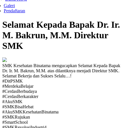
Galeri
Pendaftaran
Selamat Kepada Bapak Dr. Ir.
M. Bakrun, M.M. Direktur
SMK
SMK Kesehatan Binatama mengucapkan Selamat Kepada Bapak
Dr. Ir. M. Bakrun, M.M. atas dilantiknya menjadi Direktur SMK.
Selamat Bekerja dan Sukses Selalu…!
#DitPSMK
#MerdekaBelajar
#CerdasBerbudaya
#CerdasBerkarakter
#AkuSMK
#SMKBisaHebat
#AkuSMKKesehatanBinatama
#SMKRujukan
#SmartSchool
#SMKRevolusiIndustri4