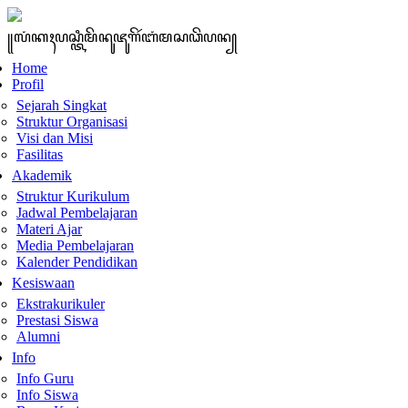
꧋ꦭꦁꦏꦃꦥꦱ꧀ꦠꦶꦩꦼꦤꦸꦗꦸꦒꦼꦂꦧꦁꦩꦱꦣꦼꦥꦤ꧀
Home
Profil
Sejarah Singkat
Struktur Organisasi
Visi dan Misi
Fasilitas
Akademik
Struktur Kurikulum
Jadwal Pembelajaran
Materi Ajar
Media Pembelajaran
Kalender Pendidikan
Kesiswaan
Ekstrakurikuler
Prestasi Siswa
Alumni
Info
Info Guru
Info Siswa