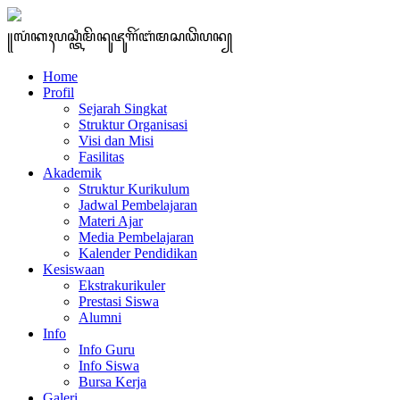
꧋ꦭꦁꦏꦃꦥꦱ꧀ꦠꦶꦩꦼꦤꦸꦗꦸꦒꦼꦂꦧꦁꦩꦱꦣꦼꦥꦤ꧀
Home
Profil
Sejarah Singkat
Struktur Organisasi
Visi dan Misi
Fasilitas
Akademik
Struktur Kurikulum
Jadwal Pembelajaran
Materi Ajar
Media Pembelajaran
Kalender Pendidikan
Kesiswaan
Ekstrakurikuler
Prestasi Siswa
Alumni
Info
Info Guru
Info Siswa
Bursa Kerja
Galeri