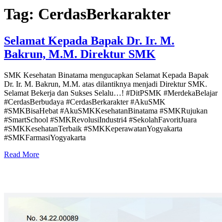
Tag:
CerdasBerkarakter
Selamat Kepada Bapak Dr. Ir. M.
Bakrun, M.M. Direktur SMK
SMK Kesehatan Binatama mengucapkan Selamat Kepada Bapak
Dr. Ir. M. Bakrun, M.M. atas dilantiknya menjadi Direktur SMK.
Selamat Bekerja dan Sukses Selalu…! #DitPSMK #MerdekaBelajar
#CerdasBerbudaya #CerdasBerkarakter #AkuSMK
#SMKBisaHebat #AkuSMKKesehatanBinatama #SMKRujukan
#SmartSchool #SMKRevolusiIndustri4 #SekolahFavoritJuara
#SMKKesehatanTerbaik #SMKKeperawatanYogyakarta
#SMKFarmasiYogyakarta
Read More