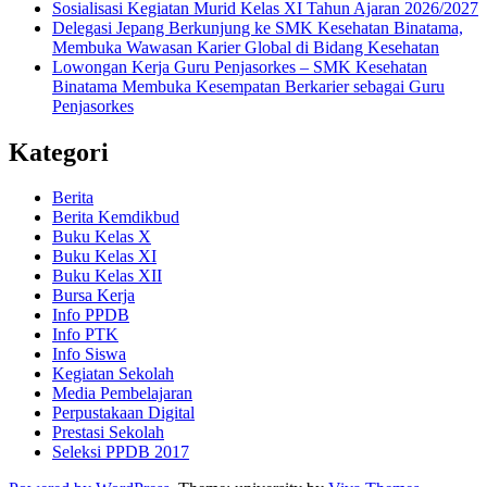
Sosialisasi Kegiatan Murid Kelas XI Tahun Ajaran 2026/2027
Delegasi Jepang Berkunjung ke SMK Kesehatan Binatama,
Membuka Wawasan Karier Global di Bidang Kesehatan
Lowongan Kerja Guru Penjasorkes – SMK Kesehatan
Binatama Membuka Kesempatan Berkarier sebagai Guru
Penjasorkes
Kategori
Berita
Berita Kemdikbud
Buku Kelas X
Buku Kelas XI
Buku Kelas XII
Bursa Kerja
Info PPDB
Info PTK
Info Siswa
Kegiatan Sekolah
Media Pembelajaran
Perpustakaan Digital
Prestasi Sekolah
Seleksi PPDB 2017