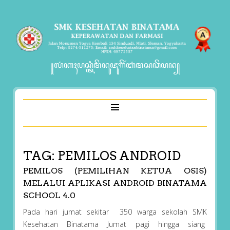
꧋ꦭꦁꦏꦃꦥꦱ꧀ꦠꦶꦩꦼꦤꦸꦗꦸꦒꦼꦂꦧꦁꦩꦱꦣꦼꦥꦤ꧀
TAG:
PEMILOS ANDROID
PEMILOS (PEMILIHAN KETUA OSIS)
MELALUI APLIKASI ANDROID BINATAMA
SCHOOL 4.0
Pada hari jumat sekitar 350 warga sekolah SMK
Kesehatan Binatama Jumat pagi hingga siang