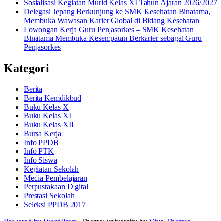
Sosialisasi Kegiatan Murid Kelas XI Tahun Ajaran 2026/2027
Delegasi Jepang Berkunjung ke SMK Kesehatan Binatama,
Membuka Wawasan Karier Global di Bidang Kesehatan
Lowongan Kerja Guru Penjasorkes – SMK Kesehatan
Binatama Membuka Kesempatan Berkarier sebagai Guru
Penjasorkes
Kategori
Berita
Berita Kemdikbud
Buku Kelas X
Buku Kelas XI
Buku Kelas XII
Bursa Kerja
Info PPDB
Info PTK
Info Siswa
Kegiatan Sekolah
Media Pembelajaran
Perpustakaan Digital
Prestasi Sekolah
Seleksi PPDB 2017