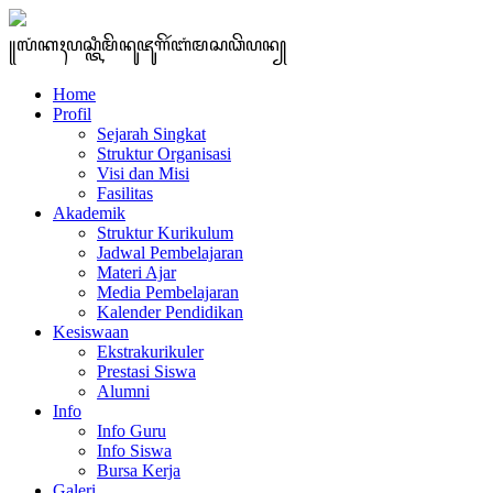
꧋ꦭꦁꦏꦃꦥꦱ꧀ꦠꦶꦩꦼꦤꦸꦗꦸꦒꦼꦂꦧꦁꦩꦱꦣꦼꦥꦤ꧀
Home
Profil
Sejarah Singkat
Struktur Organisasi
Visi dan Misi
Fasilitas
Akademik
Struktur Kurikulum
Jadwal Pembelajaran
Materi Ajar
Media Pembelajaran
Kalender Pendidikan
Kesiswaan
Ekstrakurikuler
Prestasi Siswa
Alumni
Info
Info Guru
Info Siswa
Bursa Kerja
Galeri