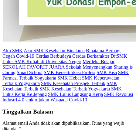
Aku SMK
Aku SMK Kesehatan Binatama
Binatama Berbagi
Cegah Covid-19
Cerdas Berbudaya
Cerdas Berkarakter
DitSMK
Lulus SMK Kuliah di Universitas Negeri
Merdeka Belajar
SEKOLAH FAVORIT JUARA
Sekolah Menyenangkan
Sharing is
Caring
Smart School
SMK Bersertifikasi Profesi
SMK Bisa
SMK
Farmasi Terbaik Yogyakarta
SMK Hebat
SMK Keperawatan
Terbaik Yogyakarta
SMK Kesehatan Prospek Terbaik
SMK
Kesehatan Terbaik
SMK Kesehatan Terbaik Yogyakarta
SMK
Lulus Kerja Ke Jepang
SMK Lulus Langsung Kerja
SMK Revolusi
Industri 4.0
smk rujukan
Waspada Covid-19
Tinggalkan Balasan
Alamat email Anda tidak akan dipublikasikan.
Ruas yang wajib
ditandai
*