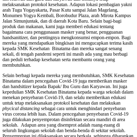
melaksanakan protokol kesehatan. Adapun lokasi pembagian yakni
arah Tugu Yogayakarta, Pasar Kutu sampai Jalan Magelang,
Monumen Yogya Kembali, Borobudur Plaza, arah Mirota Kampus
Jalan Simunjuntak, dan di daerah Kota Baru. Selain bagi-bagi
produk dan makanan, kami juga memberi edukasi tentang
bagaimana cara penggunaaan masker yang benar, pengguanan
handsanitizer, dan pentingnya mengkonsumsi empon-empon. Bagi
mereka yang mendapatkan bingkisan ini mengucapkan terima kasih
kepada SMK Kesehatan Binatama dan mereka sangat senang
sekali, di tengah pandemi seperti ini masih ada yang mau berbagi
dan peduli terhadap kesehatan serta membantu orang yang
membutuhkan.
Selain berbagi kepada mereka yang membutuhkan, SMK Kesehatan
Binatama dalam pencegahan Covid-19 juga memberikan masker
dan handsitizer kepada Bapak/ Ibu Guru dan Karyawan. Ini juga
kepedulian SMK Kesehatan Binatama kepada warga sekolah dalam
menekan penyebaran Covid-19, dan selalu memberikan edukasi
untuk tetap melaksanakan protokol kesehatan dan melakukan
phycical distancing
sebagai cara untuk menghindari penyebaran
virus corona lebih luas. Dalam pencegahan penyebaran Covid-19
juga dilakukan penyemprotan disinfektan secara mandiri di area
sekolah. Adapun area yang disemprot adalah ruang-ruang di
seluruh lingkungan sekolah dan benda-benda di sekitar sekolah.
Penyemprotan ini dilaksanakan secara berkala, sehingga diharapkan