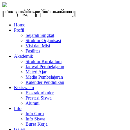
꧋ꦭꦁꦏꦃꦥꦱ꧀ꦠꦶꦩꦼꦤꦸꦗꦸꦒꦼꦂꦧꦁꦩꦱꦣꦼꦥꦤ꧀
Home
Profil
Sejarah Singkat
Struktur Organisasi
Visi dan Misi
Fasilitas
Akademik
Struktur Kurikulum
Jadwal Pembelajaran
Materi Ajar
Media Pembelajaran
Kalender Pendidikan
Kesiswaan
Ekstrakurikuler
Prestasi Siswa
Alumni
Info
Info Guru
Info Siswa
Bursa Kerja
Galeri