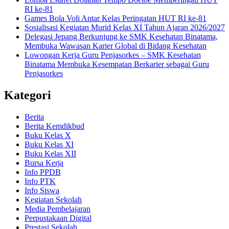
RI ke-81
Games Bola Voli Antar Kelas Peringatan HUT RI ke-81
Sosialisasi Kegiatan Murid Kelas XI Tahun Ajaran 2026/2027
Delegasi Jepang Berkunjung ke SMK Kesehatan Binatama,
Membuka Wawasan Karier Global di Bidang Kesehatan
Lowongan Kerja Guru Penjasorkes – SMK Kesehatan
Binatama Membuka Kesempatan Berkarier sebagai Guru
Penjasorkes
Kategori
Berita
Berita Kemdikbud
Buku Kelas X
Buku Kelas XI
Buku Kelas XII
Bursa Kerja
Info PPDB
Info PTK
Info Siswa
Kegiatan Sekolah
Media Pembelajaran
Perpustakaan Digital
Prestasi Sekolah