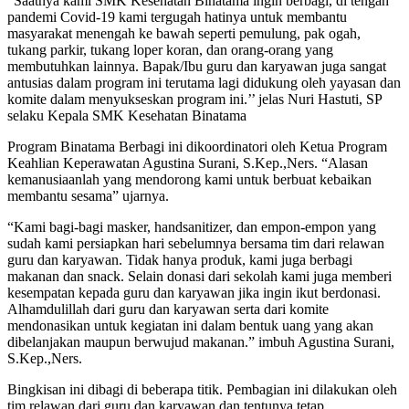
“Saatnya kami SMK Kesehatan Binatama ingin berbagi, di tengah
pandemi Covid-19 kami tergugah hatinya untuk membantu
masyarakat menengah ke bawah seperti pemulung, pak ogah,
tukang parkir, tukang loper koran, dan orang-orang yang
membutuhkan lainnya. Bapak/Ibu guru dan karyawan juga sangat
antusias dalam program ini terutama lagi didukung oleh yayasan dan
komite dalam menyukseskan program ini.’’ jelas Nuri Hastuti, SP
selaku Kepala SMK Kesehatan Binatama
Program Binatama Berbagi ini dikoordinatori oleh Ketua Program
Keahlian Keperawatan Agustina Surani, S.Kep.,Ners. “Alasan
kemanusiaanlah yang mendorong kami untuk berbuat kebaikan
membantu sesama” ujarnya.
“Kami bagi-bagi masker, handsanitizer, dan empon-empon yang
sudah kami persiapkan hari sebelumnya bersama tim dari relawan
guru dan karyawan. Tidak hanya produk, kami juga berbagi
makanan dan snack. Selain donasi dari sekolah kami juga memberi
kesempatan kepada guru dan karyawan jika ingin ikut berdonasi.
Alhamdulillah dari guru dan karyawan serta dari komite
mendonasikan untuk kegiatan ini dalam bentuk uang yang akan
dibelanjakan maupun berwujud makanan.” imbuh Agustina Surani,
S.Kep.,Ners.
Bingkisan ini dibagi di beberapa titik. Pembagian ini dilakukan oleh
tim relawan dari guru dan karyawan dan tentunya tetap