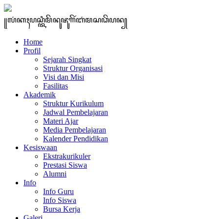
꧋ꦭꦁꦏꦃꦥꦱ꧀ꦠꦶꦩꦼꦤꦸꦗꦸꦒꦼꦂꦧꦁꦩꦱꦣꦼꦥꦤ꧀
Home
Profil
Sejarah Singkat
Struktur Organisasi
Visi dan Misi
Fasilitas
Akademik
Struktur Kurikulum
Jadwal Pembelajaran
Materi Ajar
Media Pembelajaran
Kalender Pendidikan
Kesiswaan
Ekstrakurikuler
Prestasi Siswa
Alumni
Info
Info Guru
Info Siswa
Bursa Kerja
Galeri