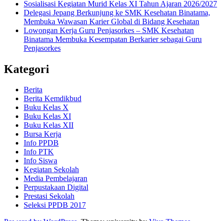
Sosialisasi Kegiatan Murid Kelas XI Tahun Ajaran 2026/2027
Delegasi Jepang Berkunjung ke SMK Kesehatan Binatama,
Membuka Wawasan Karier Global di Bidang Kesehatan
Lowongan Kerja Guru Penjasorkes – SMK Kesehatan
Binatama Membuka Kesempatan Berkarier sebagai Guru
Penjasorkes
Kategori
Berita
Berita Kemdikbud
Buku Kelas X
Buku Kelas XI
Buku Kelas XII
Bursa Kerja
Info PPDB
Info PTK
Info Siswa
Kegiatan Sekolah
Media Pembelajaran
Perpustakaan Digital
Prestasi Sekolah
Seleksi PPDB 2017