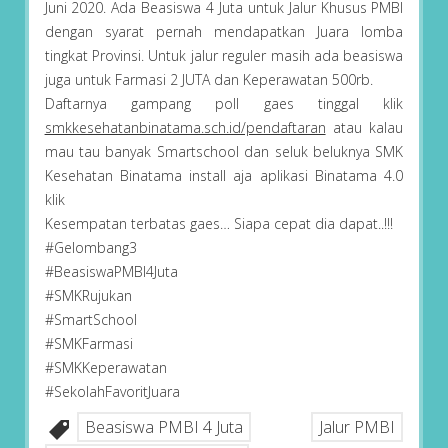
Juni 2020. Ada Beasiswa 4 Juta untuk Jalur Khusus PMBI
dengan syarat pernah mendapatkan Juara lomba
tingkat Provinsi. Untuk jalur reguler masih ada beasiswa
juga untuk Farmasi 2 JUTA dan Keperawatan 500rb.
Daftarnya gampang poll gaes tinggal klik
smkkesehatanbinatama.sch.id/pendaftaran
atau kalau
mau tau banyak Smartschool dan seluk beluknya SMK
Kesehatan Binatama install aja aplikasi Binatama 4.0
klik
Kesempatan terbatas gaes… Siapa cepat dia dapat..!!!
#
Gelombang3
#Beasiswa
PMBI4Juta
#
SMKRujukan
#
SmartSchool
#
SMKFarmasi
#
SMKKeperawatan
#
SekolahFavoritJuara
Beasiswa PMBI 4 Juta
Jalur PMBI