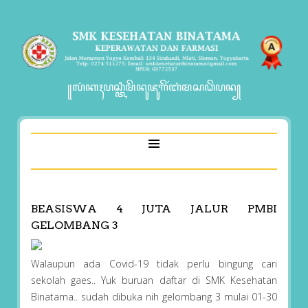
꧋ꦭꦁꦏꦃꦥꦱ꧀ꦠꦶꦩꦼꦤꦸꦗꦸꦒꦼꦂꦧꦁꦩꦱꦣꦼꦥꦤ꧀
BEASISWA 4 JUTA JALUR PMBI
GELOMBANG 3
Walaupun ada Covid-19 tidak perlu bingung cari
sekolah gaes.. Yuk buruan daftar di SMK Kesehatan
Binatama.. sudah dibuka nih gelombang 3 mulai 01-30