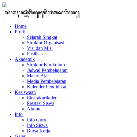
꧋ꦭꦁꦏꦃꦥꦱ꧀ꦠꦶꦩꦼꦤꦸꦗꦸꦒꦼꦂꦧꦁꦩꦱꦣꦼꦥꦤ꧀
Home
Profil
Sejarah Singkat
Struktur Organisasi
Visi dan Misi
Fasilitas
Akademik
Struktur Kurikulum
Jadwal Pembelajaran
Materi Ajar
Media Pembelajaran
Kalender Pendidikan
Kesiswaan
Ekstrakurikuler
Prestasi Siswa
Alumni
Info
Info Guru
Info Siswa
Bursa Kerja
Galeri