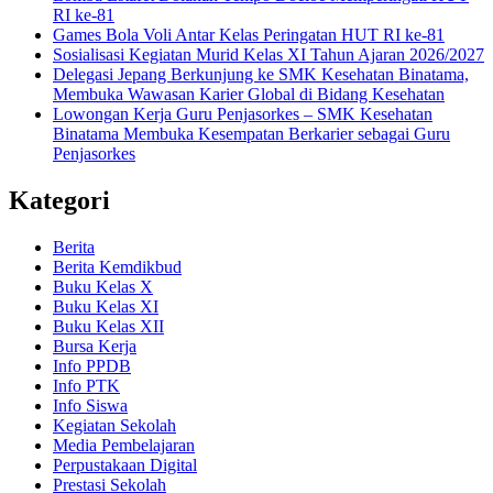
RI ke-81
Games Bola Voli Antar Kelas Peringatan HUT RI ke-81
Sosialisasi Kegiatan Murid Kelas XI Tahun Ajaran 2026/2027
Delegasi Jepang Berkunjung ke SMK Kesehatan Binatama,
Membuka Wawasan Karier Global di Bidang Kesehatan
Lowongan Kerja Guru Penjasorkes – SMK Kesehatan
Binatama Membuka Kesempatan Berkarier sebagai Guru
Penjasorkes
Kategori
Berita
Berita Kemdikbud
Buku Kelas X
Buku Kelas XI
Buku Kelas XII
Bursa Kerja
Info PPDB
Info PTK
Info Siswa
Kegiatan Sekolah
Media Pembelajaran
Perpustakaan Digital
Prestasi Sekolah