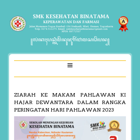
꧋ꦭꦁꦏꦃꦥꦱ꧀ꦠꦶꦩꦼꦤꦸꦗꦸꦒꦼꦂꦧꦁꦩꦱꦣꦼꦥꦤ꧀
ZIARAH KE MAKAM PAHLAWAN KI
HAJAR DEWANTARA DALAM RANGKA
PERINGATAN HARI PAHLAWAN 2023