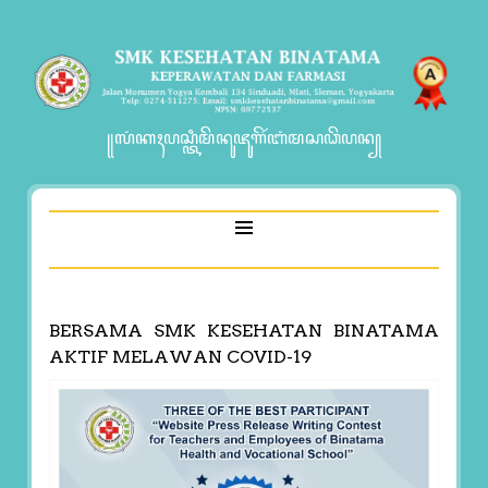
꧋ꦭꦁꦏꦃꦥꦱ꧀ꦠꦶꦩꦼꦤꦸꦗꦸꦒꦼꦂꦧꦁꦩꦱꦣꦼꦥꦤ꧀
BERSAMA SMK KESEHATAN BINATAMA
AKTIF MELAWAN COVID-19