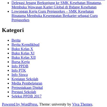
Delegasi Jepang Berkunjung ke SMK Kesehatan Binatama,
Membuka Wawasan Karier Global di Bidang Kesehatan
Lowongan Kerja Guru Penjasorkes – SMK Kesehatan
Binatama Membuka Kesempatan Berkarier sebagai Guru
Penjasorkes
Kategori
Berita
Berita Kemdikbud
Buku Kelas X
Buku Kelas XI
Buku Kelas XII
Bursa Kerja
Info PPDB
Info PTK
Info Siswa
Kegiatan Sekolah
Media Pembelajaran
Perpustakaan Digital
Prestasi Sekolah
Seleksi PPDB 2017
Powered by WordPress.
Theme: university by
Viva Themes
.