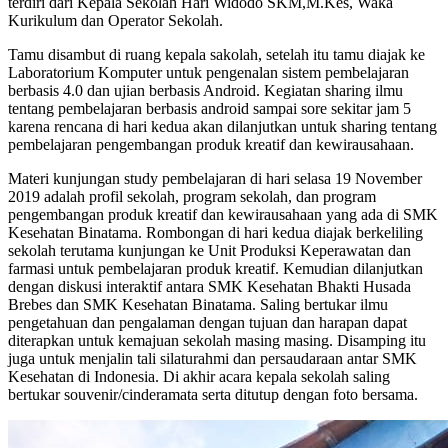
terdiri dari Kepala Sekolah Hari Widodo SKM,M.Kes, Waka
Kurikulum dan Operator Sekolah.
Tamu disambut di ruang kepala sakolah, setelah itu tamu diajak ke
Laboratorium Komputer untuk pengenalan sistem pembelajaran
berbasis 4.0 dan ujian berbasis Android. Kegiatan sharing ilmu
tentang pembelajaran berbasis android sampai sore sekitar jam 5
karena rencana di hari kedua akan dilanjutkan untuk sharing tentang
pembelajaran pengembangan produk kreatif dan kewirausahaan.
Materi kunjungan study pembelajaran di hari selasa 19 November
2019 adalah profil sekolah, program sekolah, dan program
pengembangan produk kreatif dan kewirausahaan yang ada di SMK
Kesehatan Binatama. Rombongan di hari kedua diajak berkeliling
sekolah terutama kunjungan ke Unit Produksi Keperawatan dan
farmasi untuk pembelajaran produk kreatif. Kemudian dilanjutkan
dengan diskusi interaktif antara SMK Kesehatan Bhakti Husada
Brebes dan SMK Kesehatan Binatama. Saling bertukar ilmu
pengetahuan dan pengalaman dengan tujuan dan harapan dapat
diterapkan untuk kemajuan sekolah masing masing. Disamping itu
juga untuk menjalin tali silaturahmi dan persaudaraan antar SMK
Kesehatan di Indonesia. Di akhir acara kepala sekolah saling
bertukar souvenir/cinderamata serta ditutup dengan foto bersama.