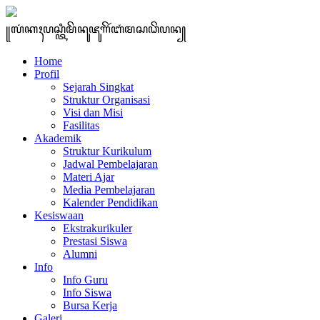
꧋ꦭꦁꦏꦃꦥꦱ꧀ꦠꦶꦩꦼꦤꦸꦗꦸꦒꦼꦂꦧꦁꦩꦱꦣꦼꦥꦤ꧀
Home
Profil
Sejarah Singkat
Struktur Organisasi
Visi dan Misi
Fasilitas
Akademik
Struktur Kurikulum
Jadwal Pembelajaran
Materi Ajar
Media Pembelajaran
Kalender Pendidikan
Kesiswaan
Ekstrakurikuler
Prestasi Siswa
Alumni
Info
Info Guru
Info Siswa
Bursa Kerja
Galeri