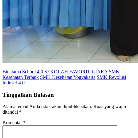
Binatama School 4.0
SEKOLAH FAVORIT JUARA
SMK
Kesehatan Terbaik
SMK Kesehatan Yogyakarta
SMK Revolusi
Industri 4.0
Tinggalkan Balasan
Alamat email Anda tidak akan dipublikasikan.
Ruas yang wajib
ditandai
*
Komentar
*