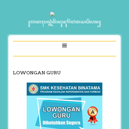
꧋ꦭꦁꦏꦃꦥꦱ꧀ꦠꦶꦩꦼꦤꦸꦗꦸꦒꦼꦂꦧꦁꦩꦱꦣꦼꦥꦤ꧀
LOWONGAN GURU