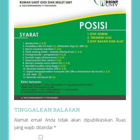
TINGGALKAN BALASAN
Alamat email Anda tidak akan dipublikasikan.
Ruas
yang wajib ditandai
*