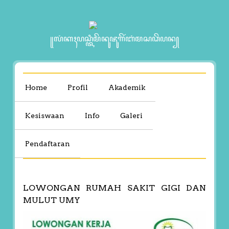
꧋ꦭꦁꦏꦃꦥꦱ꧀ꦠꦶꦩꦼꦤꦸꦗꦸꦒꦼꦂꦧꦁꦩꦱꦣꦼꦥꦤ꧀
Home
Profil
Akademik
Kesiswaan
Info
Galeri
Pendaftaran
LOWONGAN RUMAH SAKIT GIGI DAN
MULUT UMY