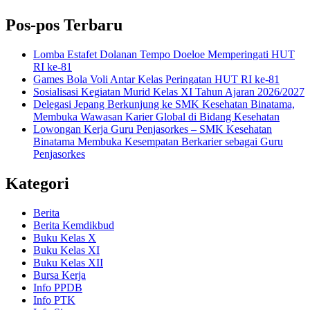
Pos-pos Terbaru
Lomba Estafet Dolanan Tempo Doeloe Memperingati HUT
RI ke-81
Games Bola Voli Antar Kelas Peringatan HUT RI ke-81
Sosialisasi Kegiatan Murid Kelas XI Tahun Ajaran 2026/2027
Delegasi Jepang Berkunjung ke SMK Kesehatan Binatama,
Membuka Wawasan Karier Global di Bidang Kesehatan
Lowongan Kerja Guru Penjasorkes – SMK Kesehatan
Binatama Membuka Kesempatan Berkarier sebagai Guru
Penjasorkes
Kategori
Berita
Berita Kemdikbud
Buku Kelas X
Buku Kelas XI
Buku Kelas XII
Bursa Kerja
Info PPDB
Info PTK