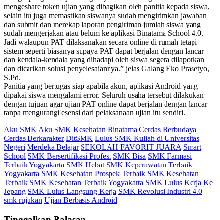
mengeshare token ujian yang dibagikan oleh panitia kepada siswa,
selain itu juga memastikan siswanya sudah mengirimkan jawaban
dan submit dan merekap laporan pengiriman jumlah siswa yang
sudah mengerjakan atau belum ke aplikasi Binatama School 4.0.
Jadi walaupun PAT dilaksanakan secara online di rumah tetapi
sistem seperti biasanya supaya PAT dapat berjalan dengan lancar
dan kendala-kendala yang dihadapi oleh siswa segera dilaporkan
dan dicarikan solusi penyelesaiannya.” jelas Galang Eko Prasetyo,
S.Pd.
Panitia yang bertugas siap apabila akun, aplikasi Android yang
dipakai siswa mengalami error. Seluruh usaha tersebut dilakukan
dengan tujuan agar ujian PAT online dapat berjalan dengan lancar
tanpa mengurangi esensi dari pelaksanaan ujian itu sendiri.
Aku SMK
Aku SMK Kesehatan Binatama
Cerdas Berbudaya
Cerdas Berkarakter
DitSMK
Lulus SMK Kuliah di Universitas
Negeri
Merdeka Belajar
SEKOLAH FAVORIT JUARA
Smart
School
SMK Bersertifikasi Profesi
SMK Bisa
SMK Farmasi
Terbaik Yogyakarta
SMK Hebat
SMK Keperawatan Terbaik
Yogyakarta
SMK Kesehatan Prospek Terbaik
SMK Kesehatan
Terbaik
SMK Kesehatan Terbaik Yogyakarta
SMK Lulus Kerja Ke
Jepang
SMK Lulus Langsung Kerja
SMK Revolusi Industri 4.0
smk rujukan
Ujian Berbasis Android
Tinggalkan Balasan