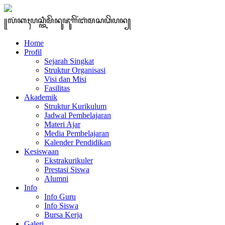
꧋ꦭꦁꦏꦃꦥꦱ꧀ꦠꦶꦩꦼꦤꦸꦗꦸꦒꦼꦂꦧꦁꦩꦱꦣꦼꦥꦤ꧀
Home
Profil
Sejarah Singkat
Struktur Organisasi
Visi dan Misi
Fasilitas
Akademik
Struktur Kurikulum
Jadwal Pembelajaran
Materi Ajar
Media Pembelajaran
Kalender Pendidikan
Kesiswaan
Ekstrakurikuler
Prestasi Siswa
Alumni
Info
Info Guru
Info Siswa
Bursa Kerja
Galeri