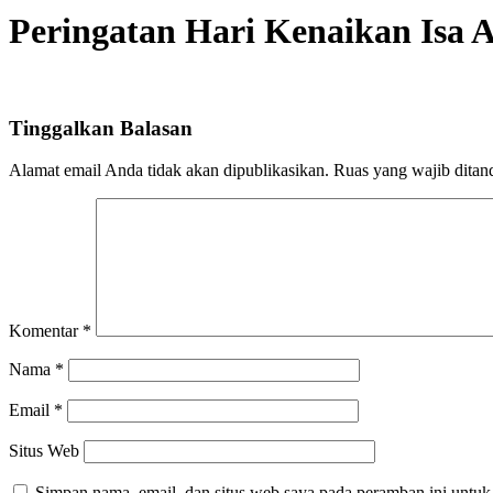
Peringatan Hari Kenaikan Isa 
Tinggalkan Balasan
Alamat email Anda tidak akan dipublikasikan.
Ruas yang wajib ditan
Komentar
*
Nama
*
Email
*
Situs Web
Simpan nama, email, dan situs web saya pada peramban ini untuk