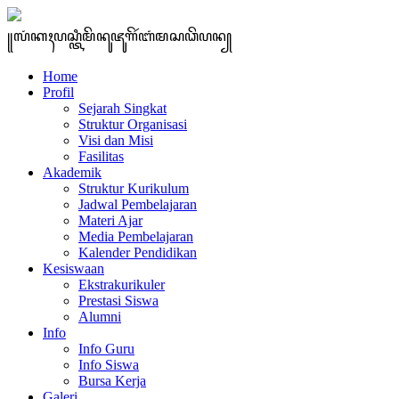
꧋ꦭꦁꦏꦃꦥꦱ꧀ꦠꦶꦩꦼꦤꦸꦗꦸꦒꦼꦂꦧꦁꦩꦱꦣꦼꦥꦤ꧀
Home
Profil
Sejarah Singkat
Struktur Organisasi
Visi dan Misi
Fasilitas
Akademik
Struktur Kurikulum
Jadwal Pembelajaran
Materi Ajar
Media Pembelajaran
Kalender Pendidikan
Kesiswaan
Ekstrakurikuler
Prestasi Siswa
Alumni
Info
Info Guru
Info Siswa
Bursa Kerja
Galeri