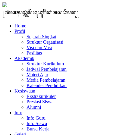
꧋ꦭꦁꦏꦃꦥꦱ꧀ꦠꦶꦩꦼꦤꦸꦗꦸꦒꦼꦂꦧꦁꦩꦱꦣꦼꦥꦤ꧀
Home
Profil
Sejarah Singkat
Struktur Organisasi
Visi dan Misi
Fasilitas
Akademik
Struktur Kurikulum
Jadwal Pembelajaran
Materi Ajar
Media Pembelajaran
Kalender Pendidikan
Kesiswaan
Ekstrakurikuler
Prestasi Siswa
Alumni
Info
Info Guru
Info Siswa
Bursa Kerja
Galeri