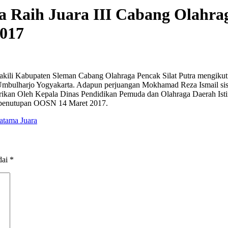
Raih Juara III Cabang Olahrag
2017
ili Kabupaten Sleman Cabang Olahraga Pencak Silat Putra mengiku
ulharjo Yogyakarta. Adapun perjuangan Mokhamad Reza Ismail siswa
erikan Oleh Kepala Dinas Pendidikan Pemuda dan Olahraga Daerah Ist
penutupan OOSN 14 Maret 2017.
tama Juara
dai
*