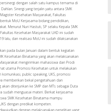
ersinergi dengan salah satu kampus ternama di
Dahlan. Sinergi yang terjalin yaitu antara SMK
Magister Kesehatan Masyarakat, Fakultas
bentuk MoU Kerjasama bidang pendidikan,
kat. Menurut Nuri Hastuti, SP selaku Kepala SMK
Fakultas Kesehatan Masyarakat UAD ini sudah
9 lalu, dan realisasi MoU ini sudah dilaksanakan
ikan pada bulan Januari dalam bentuk kegiatan
SMK Kesehatan Binatama yang akan melaksanakan
 Masyarakat mengirimkan mahasiswa dari Prodi
inat utama Promosi Kesehatan untuk melakukan
 komunikasi, public speaking, UKS, promosi
nya memberikan bekal pengetahuan dan
g akan diterjunkan ke SMP dan MTs sebagai Duta
wa sudah menguasai materi. Berkat kerjasama
siswa SMK Kesehatan Binatama mampu
 UKS dengan predikat kompeten.
 diwujudkan dengan melaksanakan penelitian yang