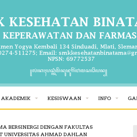
꧋ꦭꦁꦏꦃꦥꦱ꧀ꦠꦶꦩꦼꦤꦸꦗꦸꦒꦼꦂꦧꦁꦩꦱꦣꦼꦥꦤ꧀
AKADEMIK
KESISWAAN
INFO
GA
MA BERSINERGI DENGAN FAKULTAS
T UNIVERSITAS AHMAD DAHLAN