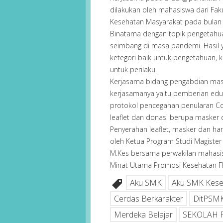
dilakukan oleh mahasiswa dari Fak
Kesehatan Masyarakat pada bulan A
Binatama dengan topik pengetahuan
seimbang di masa pandemi. Hasil y
ketegori baik untuk pengetahuan, k
untuk perilaku.
Kerjasama bidang pengabdian masy
kerjasamanya yaitu pemberian edu
protokol pencegahan penularan Cov
leaflet dan donasi berupa masker
Penyerahan leaflet, masker dan hand
oleh Ketua Program Studi Magister 
M.Kes bersama perwakilan mahasis
Minat Utama Promosi Kesehatan 
Aku SMK
Aku SMK Kese
Cerdas Berkarakter
DitPSM
Merdeka Belajar
SEKOLAH F