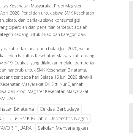
ultas Kesehatan Masyarakat Prodi Magister
pril 2020. Penelitian untuk siswa SMK Kesehatan
, sikap, dan perilaku siswa konsumsi gizi
ang diperoleh dari penelitian tersebut adalah
ategori sedang untuk sikap dan kategori baik
arakat terlaksana pada bulan Juni 2020, wujud
kasi oleh Fakultas Kesehatan Masyarakat tentang
id-19. Edukasi yang dilakukan melalui pemberian
 dan handrub untuk SMK Kesehatan Binatama.
sanitizer pada hari Selasa 16 Juni 2020 diwakili
Kesehatan Masyarakat Dr. Sitti Nur Djannah,
wa dari Prodi Magister Kesehatan Masyarakat
FKM UAD.
hatan Binatama
Cerdas Berbudaya
K
Lulus SMK Kuliah di Universitas Negeri
AVORIT JUARA
Sekolah Menyenangkan