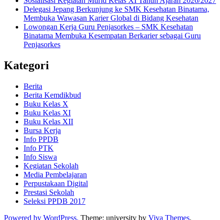
Sosialisasi Kegiatan Murid Kelas XI Tahun Ajaran 2026/2027
Delegasi Jepang Berkunjung ke SMK Kesehatan Binatama,
Membuka Wawasan Karier Global di Bidang Kesehatan
Lowongan Kerja Guru Penjasorkes – SMK Kesehatan
Binatama Membuka Kesempatan Berkarier sebagai Guru
Penjasorkes
Kategori
Berita
Berita Kemdikbud
Buku Kelas X
Buku Kelas XI
Buku Kelas XII
Bursa Kerja
Info PPDB
Info PTK
Info Siswa
Kegiatan Sekolah
Media Pembelajaran
Perpustakaan Digital
Prestasi Sekolah
Seleksi PPDB 2017
Powered by WordPress.
Theme: university by
Viva Themes
.