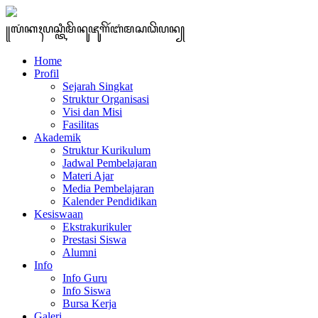
꧋ꦭꦁꦏꦃꦥꦱ꧀ꦠꦶꦩꦼꦤꦸꦗꦸꦒꦼꦂꦧꦁꦩꦱꦣꦼꦥꦤ꧀
Home
Profil
Sejarah Singkat
Struktur Organisasi
Visi dan Misi
Fasilitas
Akademik
Struktur Kurikulum
Jadwal Pembelajaran
Materi Ajar
Media Pembelajaran
Kalender Pendidikan
Kesiswaan
Ekstrakurikuler
Prestasi Siswa
Alumni
Info
Info Guru
Info Siswa
Bursa Kerja
Galeri