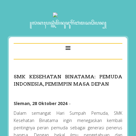
꧋ꦭꦁꦏꦃꦥꦱ꧀ꦠꦶꦩꦼꦤꦸꦗꦸꦒꦼꦂꦧꦁꦩꦱꦣꦼꦥꦤ꧀
SMK KESEHATAN BINATAMA: PEMUDA
INDONESIA, PEMIMPIN MASA DEPAN
Sleman, 28 Oktober 2024
–
Dalam semangat Hari Sumpah Pemuda, SMK
Kesehatan Binatama ingin menegaskan kembali
pentingnya peran pemuda sebagai generasi penerus
bangsa. Dengan bekal ilmu pengetahuan dan