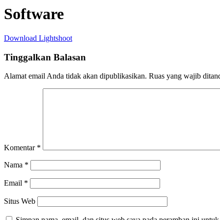
Software
Download Lightshoot
Tinggalkan Balasan
Alamat email Anda tidak akan dipublikasikan.
Ruas yang wajib ditan
Komentar
*
Nama
*
Email
*
Situs Web
Simpan nama, email, dan situs web saya pada peramban ini untuk