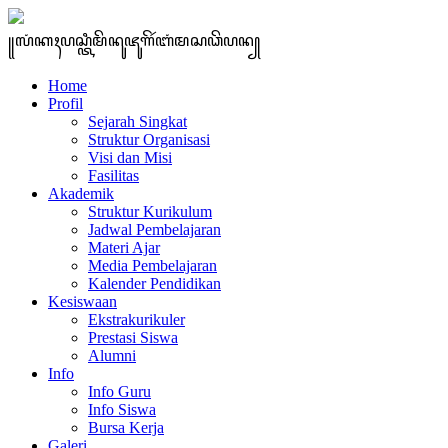
꧋ꦭꦁꦏꦃꦥꦱ꧀ꦠꦶꦩꦼꦤꦸꦗꦸꦒꦼꦂꦧꦁꦩꦱꦣꦼꦥꦤ꧀
Home
Profil
Sejarah Singkat
Struktur Organisasi
Visi dan Misi
Fasilitas
Akademik
Struktur Kurikulum
Jadwal Pembelajaran
Materi Ajar
Media Pembelajaran
Kalender Pendidikan
Kesiswaan
Ekstrakurikuler
Prestasi Siswa
Alumni
Info
Info Guru
Info Siswa
Bursa Kerja
Galeri