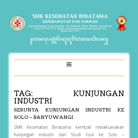
꧋ꦭꦁꦏꦃꦥꦱ꧀ꦠꦶꦩꦼꦤꦸꦗꦸꦒꦼꦂꦧꦁꦩꦱꦣꦼꦥꦤ꧀
TAG:
KUNJUNGAN
INDUSTRI
SERUNYA KUNJUNGAN INDUSTRI KE
SOLO – BANYUWANGI
SMK Kesehatan Binatama kembali melaksanakan
Kunjungan industri dan Studi tour ke Solo –