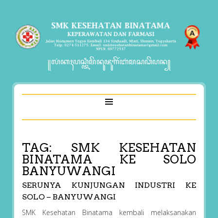
꧋ꦭꦁꦏꦃꦥꦱ꧀ꦠꦶꦩꦼꦤꦸꦗꦸꦒꦼꦂꦧꦁꦩꦱꦣꦼꦥꦤ꧀
TAG:
SMK KESEHATAN
BINATAMA KE SOLO
BANYUWANGI
SERUNYA KUNJUNGAN INDUSTRI KE
SOLO – BANYUWANGI
SMK Kesehatan Binatama kembali melaksanakan