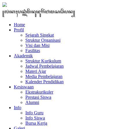
꧋ꦭꦁꦏꦃꦥꦱ꧀ꦠꦶꦩꦼꦤꦸꦗꦸꦒꦼꦂꦧꦁꦩꦱꦣꦼꦥꦤ꧀
Home
Profil
Sejarah Singkat
Struktur Organisasi
Visi dan Misi
Fasilitas
Akademik
Struktur Kurikulum
Jadwal Pembelajaran
Materi Ajar
Media Pembelajaran
Kalender Pendidikan
Kesiswaan
Ekstrakurikuler
Prestasi Siswa
Alumni
Info
Info Guru
Info Siswa
Bursa Kerja
Galeri