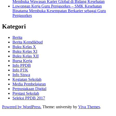
Membuka Wawasan Karier Global di Bidang Kesehatan
Lowongan Kerja Guru Penjasorkes – SMK Kesehatan
Binatama Membuka Kesempatan Berkarier sebagai Guru
Penjasorkes
Kategori
Berita
Berita Kemdikbud
Buku Kelas X
Buku Kelas XI
Buku Kelas XII
Bursa Kerja
Info PPDB
Info PTK
Info Siswa
Kegiatan Sekolah
Media Pembelajaran
Perpustakaan Digital
Prestasi Sekolah
Seleksi PPDB 2017
Powered by WordPress.
Theme: university by
Viva Themes
.